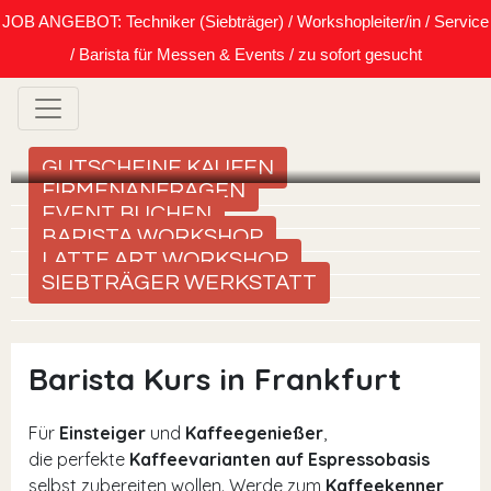
JOB ANGEBOT: Techniker (Siebträger) / Workshopleiter/in / Service
/ Barista für Messen & Events / zu sofort gesucht
GUTSCHEINE KAUFEN
FIRMENANFRAGEN
EVENT BUCHEN
BARISTA WORKSHOP
LATTE ART WORKSHOP
SIEBTRÄGER WERKSTATT
Barista Kurs in Frankfurt
Für
Einsteiger
und
Kaffeegenießer
,
die perfekte
Kaffeevarianten auf Espressobasis
selbst zubereiten wollen. Werde zum
Kaffeekenner