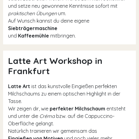
und setze neu gewonnene Kenntnisse sofort mit
praktischen Übungen
um.
Auf Wunsch kannst du deine eigene
Siebträgermaschine
und
Kaffeemühle
mitbringen.
Latte Art Workshop in
Frankfurt
Latte Art
ist das kunstvolle Eingießen perfekten
Milchschaums zu einem optischen Highlight in der
Tasse.
Wir zeigen dir, wie
perfekter Milchschaum
entsteht
und unter die
Créma
bzw. auf die Cappuccino-
Oberfläche gelangt.
Natürlich trainieren wir gemeinsam das
Eingießen von Motiven
und noch vieles mehr.