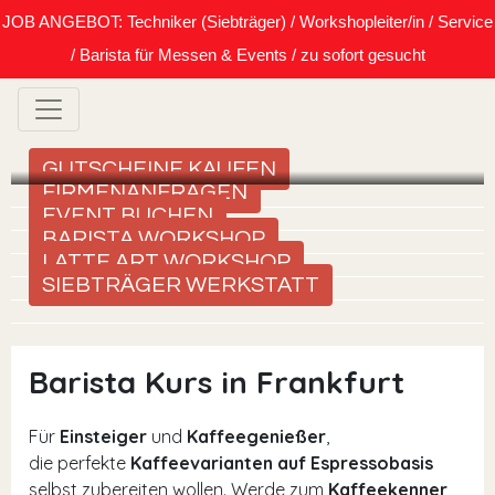
JOB ANGEBOT: Techniker (Siebträger) / Workshopleiter/in / Service
/ Barista für Messen & Events / zu sofort gesucht
GUTSCHEINE KAUFEN
FIRMENANFRAGEN
EVENT BUCHEN
BARISTA WORKSHOP
LATTE ART WORKSHOP
SIEBTRÄGER WERKSTATT
Barista Kurs in Frankfurt
Für
Einsteiger
und
Kaffeegenießer
,
die perfekte
Kaffeevarianten auf Espressobasis
selbst zubereiten wollen. Werde zum
Kaffeekenner