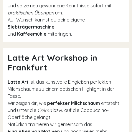
und setze neu gewonnene Kenntnisse sofort mit
praktischen Übungen
um.
Auf Wunsch kannst du deine eigene
Siebträgermaschine
und
Kaffeemühle
mitbringen.
Latte Art Workshop in
Frankfurt
Latte Art
ist das kunstvolle Eingießen perfekten
Milchschaums zu einem optischen Highlight in der
Tasse.
Wir zeigen dir, wie
perfekter Milchschaum
entsteht
und unter die
Créma
bzw. auf die Cappuccino-
Oberfläche gelangt.
Natürlich trainieren wir gemeinsam das
Eingießen von Motiven
und noch vieles mehr.