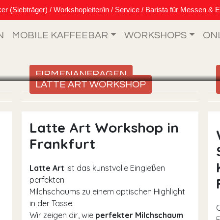
Siebträger) / Workshopleiter/in / Service / Barista für Messen & E
N
MOBILE KAFFEEBAR
WORKSHOPS
ON
FIRMENANFRAGEN
LATTE ART WORKSHOP
Latte Art Workshop in
Frankfurt
Latte Art
ist das kunstvolle Eingießen
perfekten
Milchschaums zu einem optischen Highlight
in der Tasse.
Wir zeigen dir, wie
perfekter Milchschaum
F