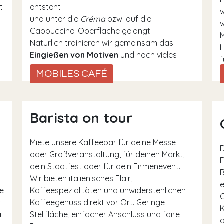
t
entsteht
w
und unter die
Créma
bzw. auf die
w
Cappuccino-Oberfläche gelangt.
Natürlich trainieren wir gemeinsam das
L
Eingießen von Motiven
und noch vieles
f
mehr.
MOBILES CAFÉ
Barista on tour
Miete unsere Kaffeebar für deine Messe
D
oder Großveranstaltung, für deinen Markt,
E
dein Stadtfest oder für dein Firmenevent.
B
Wir bieten italienisches Flair,
e
e
Kaffeespezialitäten und unwiderstehlichen
O
r
Kaffeegenuss direkt vor Ort. Geringe
K
a
Stellfläche, einfacher Anschluss und faire
a