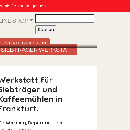
vents / zu sofort gesucht
Search
LINE SHOP
EVENT BUCHEN
SIEBTRÄGER WERKSTATT
Werkstatt für
Siebträger und
Kaffeemühlen in
Frankfurt.
Ob
Wartung
,
Reparatur
oder
ehlerdiagnose –