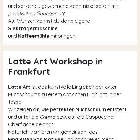
und setze neu gewonnene Kenntnisse sofort mit
praktischen Übungen
um.
Auf Wunsch kannst du deine eigene
Siebträgermaschine
und
Kaffeemühle
mitbringen.
Latte Art Workshop in
Frankfurt
Latte Art
ist das kunstvolle Eingießen perfekten
Milchschaums zu einem optischen Highlight in der
Tasse.
Wir zeigen dir, wie
perfekter Milchschaum
entsteht
und unter die
Créma
bzw. auf die Cappuccino-
Oberfläche gelangt.
Natürlich trainieren wir gemeinsam das
Eingießen von Motiven
und noch vieles mehr.