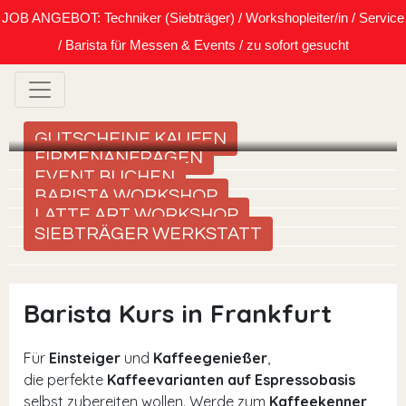
JOB ANGEBOT: Techniker (Siebträger) / Workshopleiter/in / Service
/ Barista für Messen & Events / zu sofort gesucht
GUTSCHEINE KAUFEN
FIRMENANFRAGEN
EVENT BUCHEN
BARISTA WORKSHOP
LATTE ART WORKSHOP
SIEBTRÄGER WERKSTATT
Barista Kurs in Frankfurt
Für
Einsteiger
und
Kaffeegenießer
,
die perfekte
Kaffeevarianten auf Espressobasis
selbst zubereiten wollen. Werde zum
Kaffeekenner