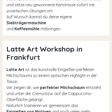
und setze neu gewonnene Kenntnisse sofort mit
praktischen Übungen
um.
Auf Wunsch kannst du deine eigene
Siebträgermaschine
und
Kaffeemühle
mitbringen.
Latte Art Workshop in
Frankfurt
Latte Art
ist das kunstvolle Eingießen perfekten
Milchschaums zu einem optischen Highlight in der
Tasse.
Wir zeigen dir, wie
perfekter Milchschaum
entsteht
und unter die
Créma
bzw. auf die Cappuccino-
Oberfläche gelangt.
Natürlich trainieren wir gemeinsam das
Eingießen von Motiven
und noch vieles mehr.