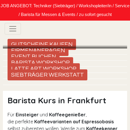
JOB ANGEBOT: Techniker (Siebträger) / Workshopleiter/in / Service
/ Barista für Messen & Events / zu sofort gesucht
GUTSCHEINE KAUFEN
FIRMENANFRAGEN
EVENT BUCHEN
BARISTA WORKSHOP
LATTE ART WORKSHOP
SIEBTRÄGER WERKSTATT
Barista Kurs in Frankfurt
Für
Einsteiger
und
Kaffeegenießer
,
die perfekte
Kaffeevarianten auf Espressobasis
selbst zubereiten wollen. Werde zum
Kaffeekenner