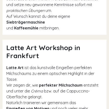
und setze neu gewonnene Kenntnisse sofort mit
praktischen Übungen
um.
Auf Wunsch kannst du deine eigene
Siebträgermaschine
und
Kaffeemühle
mitbringen.
Latte Art Workshop in
Frankfurt
Latte Art
ist das kunstvolle Eingießen perfekten
Milchschaums zu einem optischen Highlight in der
Tasse.
Wir zeigen dir, wie
perfekter Milchschaum
entsteht
und unter die
Créma
bzw. auf die Cappuccino-
Oberfläche gelangt.
Natürlich trainieren wir gemeinsam das
Eingießen von Motiven
und noch vieles mehr.