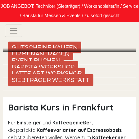
JOB ANGEBOT: Techniker (Siebträger) / Workshopleiter/in / Service
/ Barista für Messen & Events / zu sofort gesucht
GUTSCHEINE KAUFEN
FIRMENANFRAGEN
EVENT BUCHEN
BARISTA WORKSHOP
LATTE ART WORKSHOP
SIEBTRÄGER WERKSTATT
Barista Kurs in Frankfurt
Für
Einsteiger
und
Kaffeegenießer
,
die perfekte
Kaffeevarianten auf Espressobasis
selbst zubereiten wollen. Werde zum
Kaffeekenner