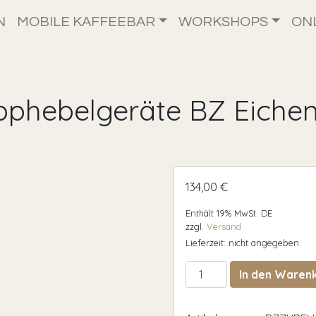
N
MOBILE KAFFEEBAR
WORKSHOPS
ON
pphebelgeräte BZ Eiche
134,00
€
Enthält 19% MwSt. DE
zzgl.
Versand
Lieferzeit: nicht angegeben
Umrüstsatz für Kipphebe
In den Waren