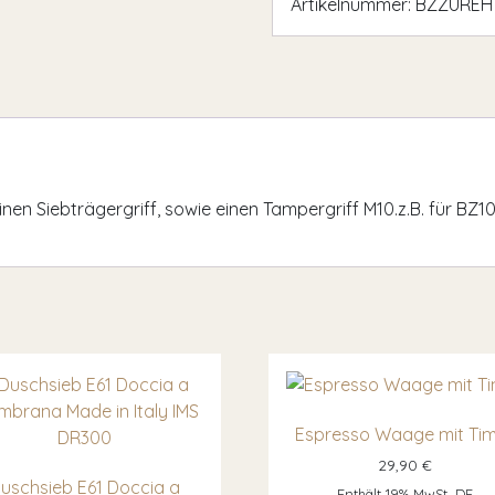
Artikelnummer:
BZZUREH
inen Siebträgergriff, sowie einen Tampergriff M10.z.B. für BZ1
Espresso Waage mit Ti
29,90
€
uschsieb E61 Doccia a
Enthält 19% MwSt. DE