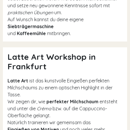
und setze neu gewonnene Kenntnisse sofort mit
praktischen Übungen
um.
Auf Wunsch kannst du deine eigene
Siebträgermaschine
und
Kaffeemühle
mitbringen.
Latte Art Workshop in
Frankfurt
Latte Art
ist das kunstvolle Eingießen perfekten
Milchschaums zu einem optischen Highlight in der
Tasse.
Wir zeigen dir, wie
perfekter Milchschaum
entsteht
und unter die
Créma
bzw. auf die Cappuccino-
Oberfläche gelangt.
Natürlich trainieren wir gemeinsam das
Eingießen von Motiven
und noch vieles mehr.