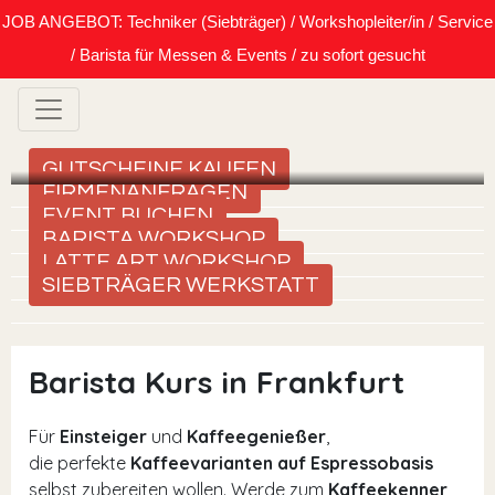
JOB ANGEBOT: Techniker (Siebträger) / Workshopleiter/in / Service
/ Barista für Messen & Events / zu sofort gesucht
GUTSCHEINE KAUFEN
FIRMENANFRAGEN
EVENT BUCHEN
BARISTA WORKSHOP
LATTE ART WORKSHOP
SIEBTRÄGER WERKSTATT
Barista Kurs in Frankfurt
Für
Einsteiger
und
Kaffeegenießer
,
die perfekte
Kaffeevarianten auf Espressobasis
selbst zubereiten wollen. Werde zum
Kaffeekenner