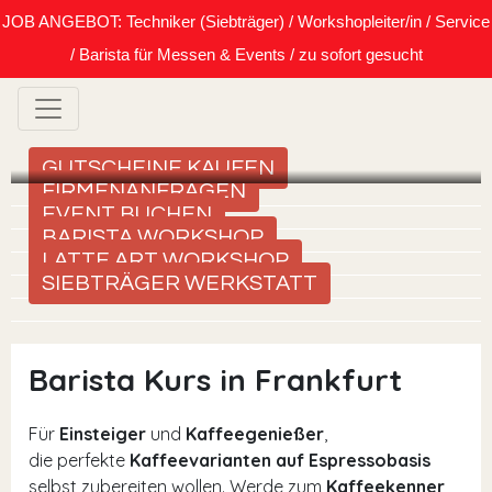
JOB ANGEBOT: Techniker (Siebträger) / Workshopleiter/in / Service
/ Barista für Messen & Events / zu sofort gesucht
GUTSCHEINE KAUFEN
FIRMENANFRAGEN
EVENT BUCHEN
BARISTA WORKSHOP
LATTE ART WORKSHOP
SIEBTRÄGER WERKSTATT
Barista Kurs in Frankfurt
Für
Einsteiger
und
Kaffeegenießer
,
die perfekte
Kaffeevarianten auf Espressobasis
selbst zubereiten wollen. Werde zum
Kaffeekenner