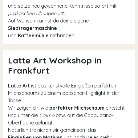
und setze neu gewonnene Kenntnisse sofort mit
praktischen Übungen
um.
Auf Wunsch kannst du deine eigene
Siebträgermaschine
und
Kaffeemühle
mitbringen.
Latte Art Workshop in
Frankfurt
Latte Art
ist das kunstvolle Eingießen perfekten
Milchschaums zu einem optischen Highlight in der
Tasse.
Wir zeigen dir, wie
perfekter Milchschaum
entsteht
und unter die
Créma
bzw. auf die Cappuccino-
Oberfläche gelangt.
Natürlich trainieren wir gemeinsam das
Eingießen von Motiven
und noch vieles mehr.