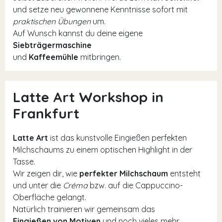
und setze neu gewonnene Kenntnisse sofort mit
praktischen Übungen
um.
Auf Wunsch kannst du deine eigene
Siebträgermaschine
und
Kaffeemühle
mitbringen.
Latte Art Workshop in
Frankfurt
Latte Art
ist das kunstvolle Eingießen perfekten
Milchschaums zu einem optischen Highlight in der
Tasse.
Wir zeigen dir, wie
perfekter Milchschaum
entsteht
und unter die
Créma
bzw. auf die Cappuccino-
Oberfläche gelangt.
Natürlich trainieren wir gemeinsam das
Eingießen von Motiven
und noch vieles mehr.