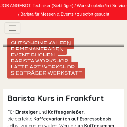
JOB ANGEBOT: Techniker (Siebträger) / Workshopleiter/in / Service
/ Barista für Messen & Events / zu sofort gesucht
GUTSCHEINE KAUFEN
FIRMENANFRAGEN
EVENT BUCHEN
BARISTA WORKSHOP
LATTE ART WORKSHOP
SIEBTRÄGER WERKSTATT
Barista Kurs in Frankfurt
Für
Einsteiger
und
Kaffeegenießer
,
die perfekte
Kaffeevarianten auf Espressobasis
selbst zubereiten wollen. Werde zum
Kaffeekenner