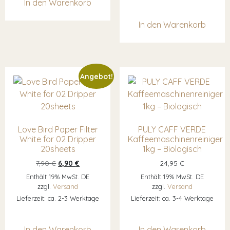
In den Warenkorb
In den Warenkorb
Angebot!
Love Bird Paper Filter
PULY CAFF VERDE
White for 02 Dripper
Kaffeemaschinenreiniger
20sheets
1kg – Biologisch
Ursprünglicher Preis war: 7,90 €
Aktueller Preis ist: 6,90 €.
7,90
€
6,90
€
24,95
€
Enthält 19% MwSt. DE
Enthält 19% MwSt. DE
zzgl.
Versand
zzgl.
Versand
Lieferzeit: ca. 2-3 Werktage
Lieferzeit: ca. 3-4 Werktage
In den Warenkorb
In den Warenkorb