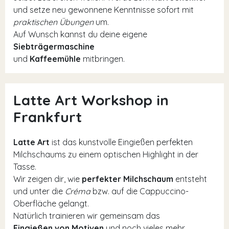
und setze neu gewonnene Kenntnisse sofort mit
praktischen Übungen
um.
Auf Wunsch kannst du deine eigene
Siebträgermaschine
und
Kaffeemühle
mitbringen.
Latte Art Workshop in
Frankfurt
Latte Art
ist das kunstvolle Eingießen perfekten
Milchschaums zu einem optischen Highlight in der
Tasse.
Wir zeigen dir, wie
perfekter Milchschaum
entsteht
und unter die
Créma
bzw. auf die Cappuccino-
Oberfläche gelangt.
Natürlich trainieren wir gemeinsam das
Eingießen von Motiven
und noch vieles mehr.