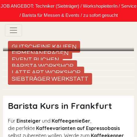
JOB ANGEBOT: Techniker (Siebträger) / Workshopleiter/in / Service
/ Barista für Messen & Events / zu sofort gesucht
GUTSCHEINE KAUFEN
FIRMENANFRAGEN
EVENT BUCHEN
BARISTA WORKSHOP
LATTE ART WORKSHOP
SIEBTRÄGER WERKSTATT
Barista Kurs in Frankfurt
Für
Einsteiger
und
Kaffeegenießer
,
die perfekte
Kaffeevarianten auf Espressobasis
selbst zubereiten wollen. Werde zum
Kaffeekenner