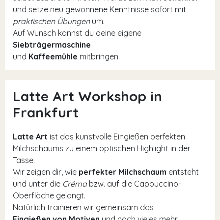
und setze neu gewonnene Kenntnisse sofort mit
praktischen Übungen
um.
Auf Wunsch kannst du deine eigene
Siebträgermaschine
und
Kaffeemühle
mitbringen.
Latte Art Workshop in
Frankfurt
Latte Art
ist das kunstvolle Eingießen perfekten
Milchschaums zu einem optischen Highlight in der
Tasse.
Wir zeigen dir, wie
perfekter Milchschaum
entsteht
und unter die
Créma
bzw. auf die Cappuccino-
Oberfläche gelangt.
Natürlich trainieren wir gemeinsam das
Eingießen von Motiven
und noch vieles mehr.