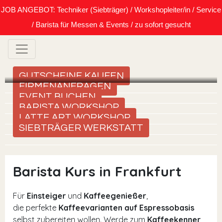
JOB ANGEBOT: Techniker (Siebträger) / Workshopleiter/in / Service
/ Barista für Messen & Events / zu sofort gesucht
GUTSCHEINE KAUFEN
FIRMENANFRAGEN
EVENT BUCHEN
BARISTA WORKSHOP
LATTE ART WORKSHOP
SIEBTRÄGER WERKSTATT
Barista Kurs in Frankfurt
Für
Einsteiger
und
Kaffeegenießer
,
die perfekte
Kaffeevarianten auf Espressobasis
selbst zubereiten wollen. Werde zum
Kaffeekenner