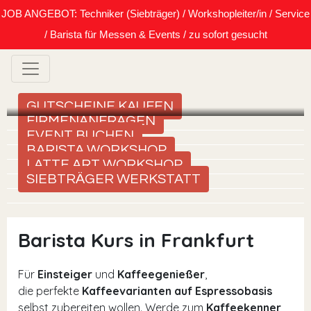
JOB ANGEBOT: Techniker (Siebträger) / Workshopleiter/in / Service
/ Barista für Messen & Events / zu sofort gesucht
GUTSCHEINE KAUFEN
FIRMENANFRAGEN
EVENT BUCHEN
BARISTA WORKSHOP
LATTE ART WORKSHOP
SIEBTRÄGER WERKSTATT
Barista Kurs in Frankfurt
Für
Einsteiger
und
Kaffeegenießer
,
die perfekte
Kaffeevarianten auf Espressobasis
selbst zubereiten wollen. Werde zum
Kaffeekenner