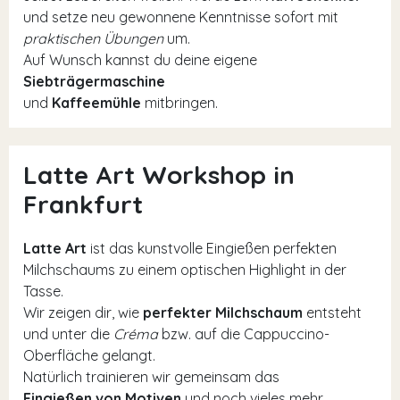
und setze neu gewonnene Kenntnisse sofort mit
praktischen Übungen
um.
Auf Wunsch kannst du deine eigene
Siebträgermaschine
und
Kaffeemühle
mitbringen.
Latte Art Workshop in
Frankfurt
Latte Art
ist das kunstvolle Eingießen perfekten
Milchschaums zu einem optischen Highlight in der
Tasse.
Wir zeigen dir, wie
perfekter Milchschaum
entsteht
und unter die
Créma
bzw. auf die Cappuccino-
Oberfläche gelangt.
Natürlich trainieren wir gemeinsam das
Eingießen von Motiven
und noch vieles mehr.