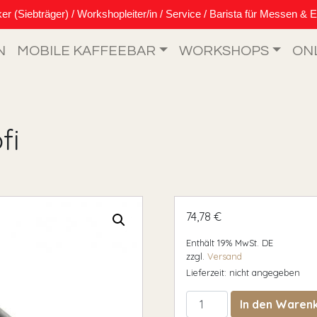
Siebträger) / Workshopleiter/in / Service / Barista für Messen & E
N
MOBILE KAFFEEBAR
WORKSHOPS
ON
fi
74,78
€
Enthält 19% MwSt. DE
zzgl.
Versand
Lieferzeit: nicht angegeben
Tamperstation Profi Men
In den Waren