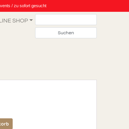
vents / zu sofort gesucht
Search
LINE SHOP
ge
korb