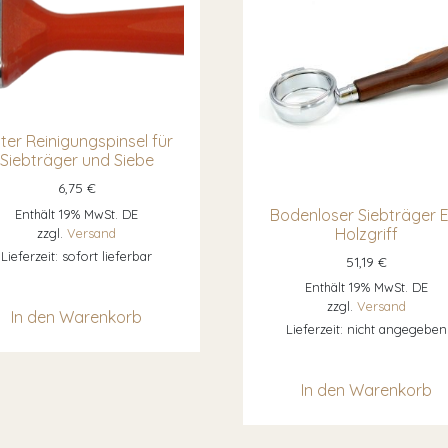
ter Reinigungspinsel für
Siebträger und Siebe
6,75
€
Bodenloser Siebträger E
Enthält 19% MwSt. DE
Holzgriff
zzgl.
Versand
Lieferzeit: sofort lieferbar
51,19
€
Enthält 19% MwSt. DE
zzgl.
Versand
In den Warenkorb
Lieferzeit: nicht angegeben
In den Warenkorb