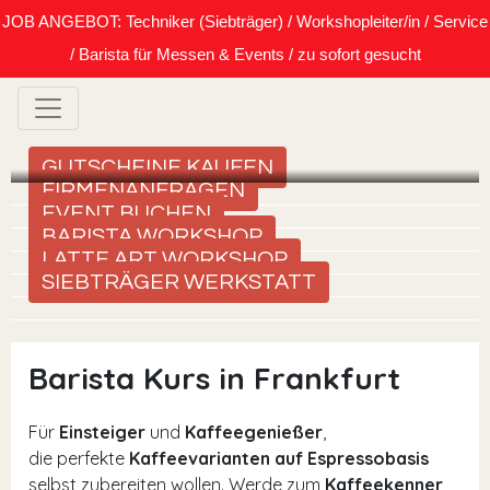
JOB ANGEBOT: Techniker (Siebträger) / Workshopleiter/in / Service
/ Barista für Messen & Events / zu sofort gesucht
GUTSCHEINE KAUFEN
FIRMENANFRAGEN
EVENT BUCHEN
BARISTA WORKSHOP
LATTE ART WORKSHOP
SIEBTRÄGER WERKSTATT
Barista Kurs in Frankfurt
Für
Einsteiger
und
Kaffeegenießer
,
die perfekte
Kaffeevarianten auf Espressobasis
selbst zubereiten wollen. Werde zum
Kaffeekenner