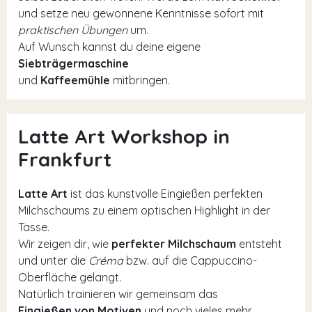
und setze neu gewonnene Kenntnisse sofort mit
praktischen Übungen
um.
Auf Wunsch kannst du deine eigene
Siebträgermaschine
und
Kaffeemühle
mitbringen.
Latte Art Workshop in
Frankfurt
Latte Art
ist das kunstvolle Eingießen perfekten
Milchschaums zu einem optischen Highlight in der
Tasse.
Wir zeigen dir, wie
perfekter Milchschaum
entsteht
und unter die
Créma
bzw. auf die Cappuccino-
Oberfläche gelangt.
Natürlich trainieren wir gemeinsam das
Eingießen von Motiven
und noch vieles mehr.